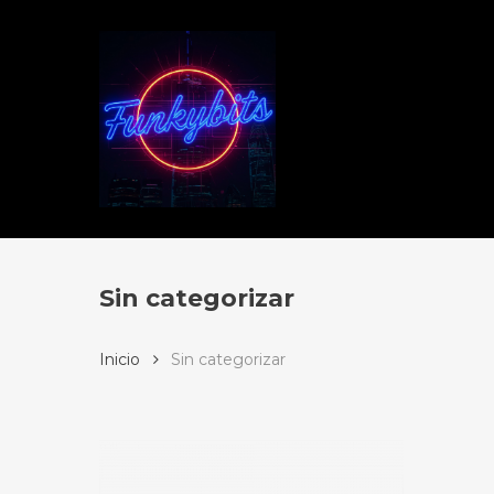
Skip
to
main
content
Sin categorizar
Inicio
Sin categorizar