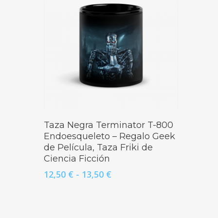
Seleccionar Opciones
Taza Negra Terminator T-800
Endoesqueleto – Regalo Geek
de Película, Taza Friki de
Ciencia Ficción
Rango
12,50
€
-
13,50
€
de
precios:
desde
12,50 €